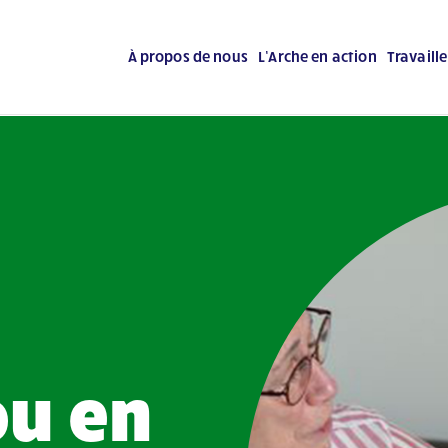
À propos de nous
L’Arche en action
Travaill
u en